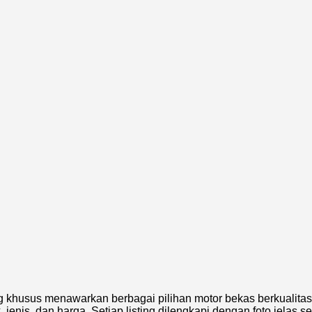
g khusus menawarkan berbagai pilihan motor bekas berkualitas
is, dan harga. Setiap listing dilengkapi dengan foto jelas ser